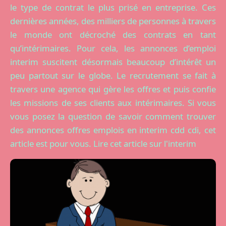
le type de contrat le plus prisé en entreprise. Ces
dernières années, des milliers de personnes à travers
le monde ont décroché des contrats en tant
qu’intérimaires. Pour cela, les annonces d’emploi
interim suscitent désormais beaucoup d’intérêt un
peu partout sur le globe. Le recrutement se fait à
travers une agence qui gère les offres et puis confie
les missions de ses clients aux intérimaires. Si vous
vous posez la question de savoir comment trouver
des annonces offres emplois en interim cdd cdi, cet
article est pour vous. Lire cet article sur l'interim